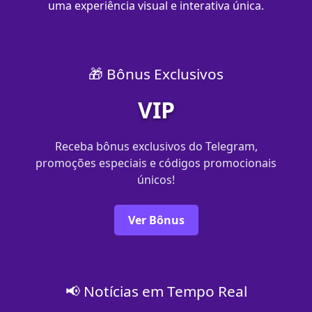
uma experiência visual e interativa única.
🎁 Bônus Exclusivos
VIP
Receba bônus exclusivos do Telegram,
promoções especiais e códigos promocionais
únicos!
Ver Bônus
📢 Notícias em Tempo Real