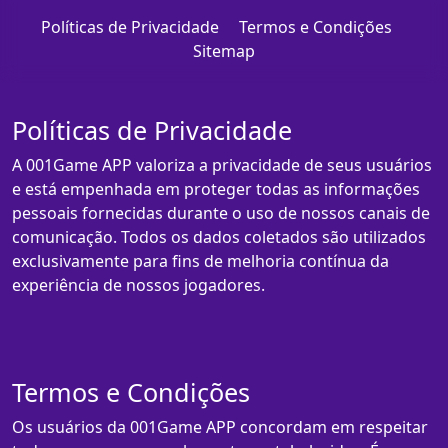
Políticas de Privacidade
Termos e Condições
Sitemap
Políticas de Privacidade
A 001Game APP valoriza a privacidade de seus usuários
e está empenhada em proteger todas as informações
pessoais fornecidas durante o uso de nossos canais de
comunicação. Todos os dados coletados são utilizados
exclusivamente para fins de melhoria contínua da
experiência de nossos jogadores.
Termos e Condições
Os usuários da 001Game APP concordam em respeitar