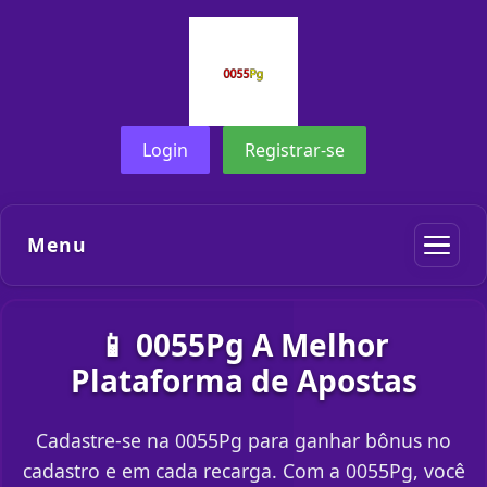
Login
Registrar-se
Menu
📱 0055Pg A Melhor
Plataforma de Apostas
Cadastre-se na 0055Pg para ganhar bônus no
cadastro e em cada recarga. Com a 0055Pg, você