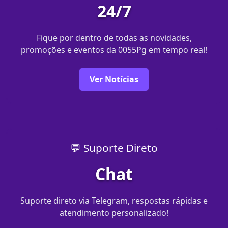
24/7
Fique por dentro de todas as novidades,
promoções e eventos da 0055Pg em tempo real!
Ver Notícias
💬 Suporte Direto
Chat
Suporte direto via Telegram, respostas rápidas e
atendimento personalizado!