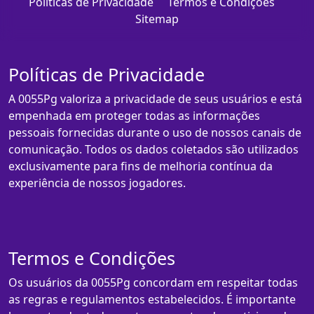
Políticas de Privacidade
Termos e Condições
Sitemap
Políticas de Privacidade
A 0055Pg valoriza a privacidade de seus usuários e está
empenhada em proteger todas as informações
pessoais fornecidas durante o uso de nossos canais de
comunicação. Todos os dados coletados são utilizados
exclusivamente para fins de melhoria contínua da
experiência de nossos jogadores.
Termos e Condições
Os usuários da 0055Pg concordam em respeitar todas
as regras e regulamentos estabelecidos. É importante