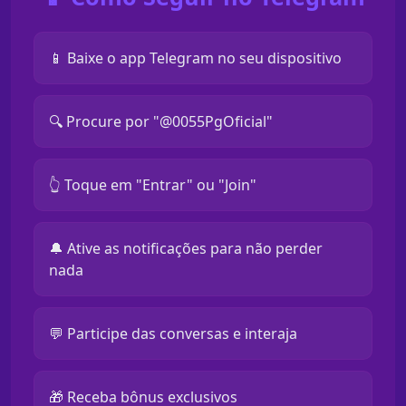
📱 Baixe o app Telegram no seu dispositivo
🔍 Procure por "@0055PgOficial"
👆 Toque em "Entrar" ou "Join"
🔔 Ative as notificações para não perder
nada
💬 Participe das conversas e interaja
🎁 Receba bônus exclusivos