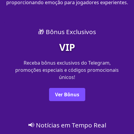
proporcionando emoção para jogadores experientes.
🎁 Bônus Exclusivos
VIP
Receba bônus exclusivos do Telegram,
promoções especiais e códigos promocionais
únicos!
Ver Bônus
📢 Notícias em Tempo Real