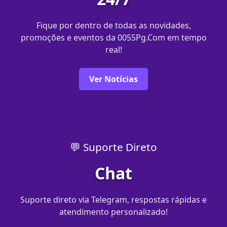
Fique por dentro de todas as novidades,
promoções e eventos da 0055Pg.Com em tempo
real!
Ver Notícias
💬 Suporte Direto
Chat
Suporte direto via Telegram, respostas rápidas e
atendimento personalizado!