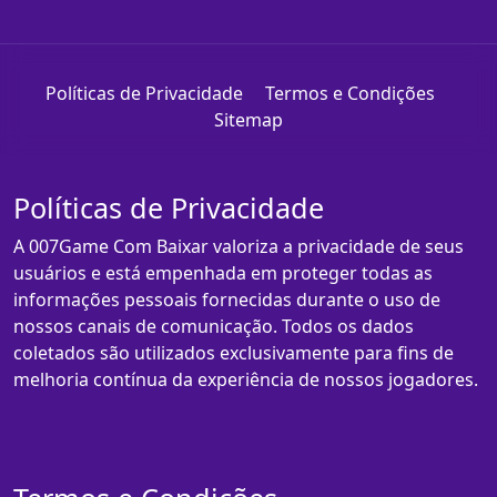
Políticas de Privacidade
Termos e Condições
Sitemap
Políticas de Privacidade
A 007Game Com Baixar valoriza a privacidade de seus
usuários e está empenhada em proteger todas as
informações pessoais fornecidas durante o uso de
nossos canais de comunicação. Todos os dados
coletados são utilizados exclusivamente para fins de
melhoria contínua da experiência de nossos jogadores.