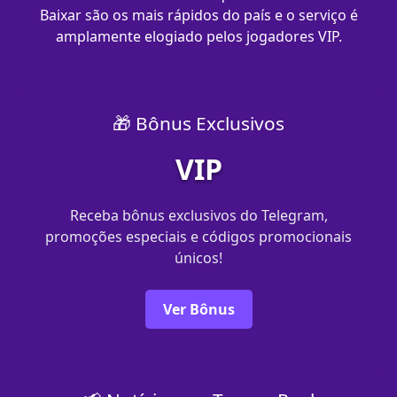
Baixar são os mais rápidos do país e o serviço é
amplamente elogiado pelos jogadores VIP.
🎁 Bônus Exclusivos
VIP
Receba bônus exclusivos do Telegram,
promoções especiais e códigos promocionais
únicos!
Ver Bônus