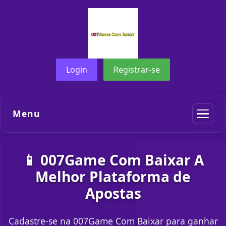
Login
Registrar-se
Menu
📱 007Game Com Baixar A
Melhor Plataforma de
Apostas
Cadastre-se na 007Game Com Baixar para ganhar