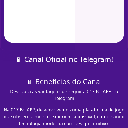
📱 Canal Oficial no Telegram!
📱 Benefícios do Canal
Descubra as vantagens de seguir a 017 Brl APP no
Telegram
Na 017 Brl APP, desenvolvemos uma plataforma de jogo
que oferece a melhor experiência possível, combinando
tecnologia moderna com design intuitivo.