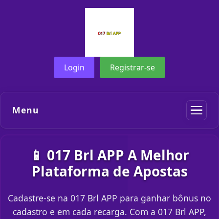
Login
Registrar-se
Menu
📱 017 Brl APP A Melhor
Plataforma de Apostas
Cadastre-se na 017 Brl APP para ganhar bônus no
cadastro e em cada recarga. Com a 017 Brl APP,