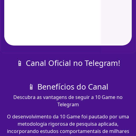
📱 Canal Oficial no Telegram!
📱 Benefícios do Canal
Descubra as vantagens de seguir a 10 Game no
Telegram
O desenvolvimento da 10 Game foi pautado por uma
metodologia rigorosa de pesquisa aplicada,
incorporando estudos comportamentais de milhares