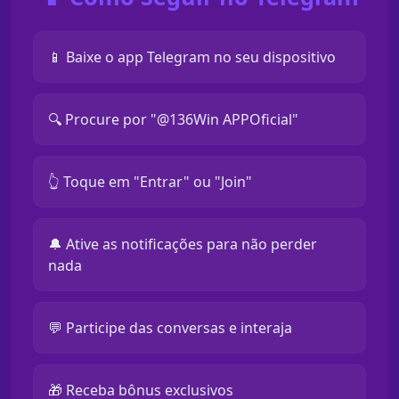
📱 Baixe o app Telegram no seu dispositivo
🔍 Procure por "@136Win APPOficial"
👆 Toque em "Entrar" ou "Join"
🔔 Ative as notificações para não perder
nada
💬 Participe das conversas e interaja
🎁 Receba bônus exclusivos