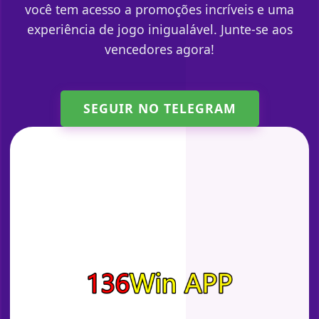
você tem acesso a promoções incríveis e uma
experiência de jogo inigualável. Junte-se aos
vencedores agora!
SEGUIR NO TELEGRAM