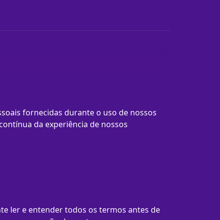
ssoais fornecidas durante o uso de nossos
 contínua da experiência de nossos
te ler e entender todos os termos antes de