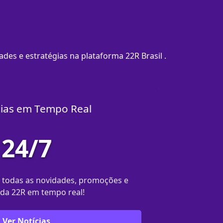
des e estratégias na plataforma 22R Brasil .
cias em Tempo Real
24/7
e todas as novidades, promoções e
 da 22R em tempo real!
Ver Notícias