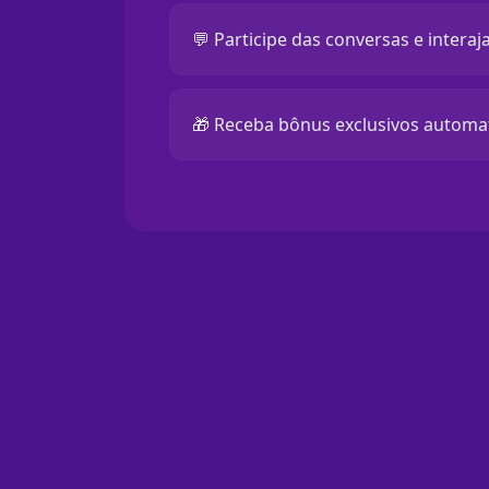
💬 Participe das conversas e interaj
🎁 Receba bônus exclusivos autom