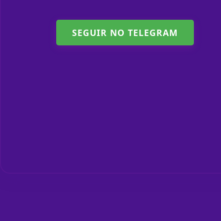
SEGUIR NO TELEGRAM