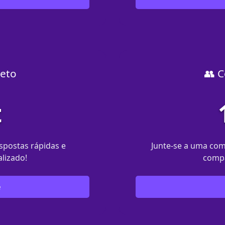
reto
👥 
t
espostas rápidas e
Junte-se a uma com
lizado!
compa
e