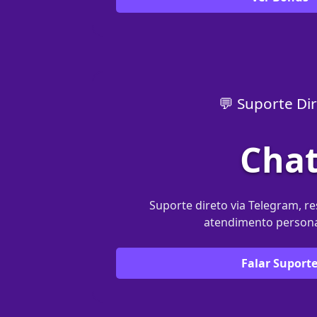
💬 Suporte Di
Cha
Suporte direto via Telegram, r
atendimento persona
Falar Suport