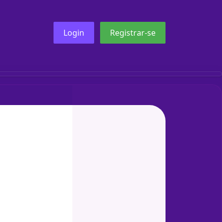
Login
Registrar-se