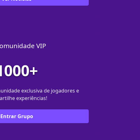
Comunidade VIP
1000+
unidade exclusiva de jogadores e
rtilhe experiências!
Entrar Grupo