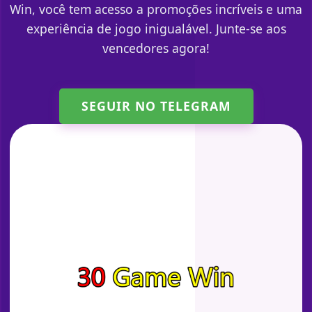
Win, você tem acesso a promoções incríveis e uma
experiência de jogo inigualável. Junte-se aos
vencedores agora!
SEGUIR NO TELEGRAM