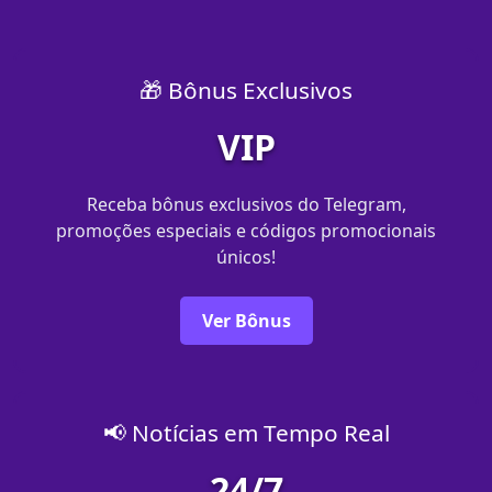
🎁 Bônus Exclusivos
VIP
Receba bônus exclusivos do Telegram,
promoções especiais e códigos promocionais
únicos!
Ver Bônus
📢 Notícias em Tempo Real
24/7