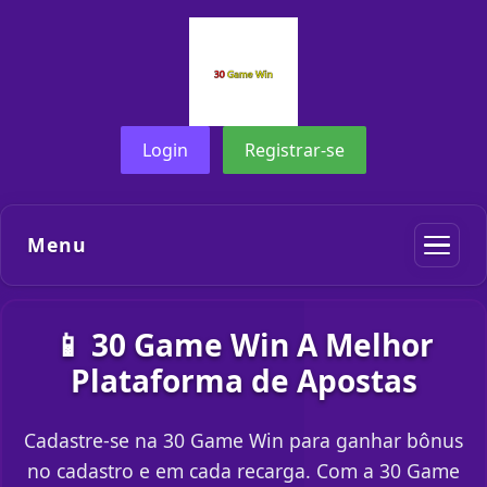
Login
Registrar-se
Menu
📱 30 Game Win A Melhor
Plataforma de Apostas
Cadastre-se na 30 Game Win para ganhar bônus
no cadastro e em cada recarga. Com a 30 Game