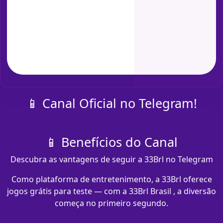
📱 Canal Oficial no Telegram!
📱 Benefícios do Canal
Descubra as vantagens de seguir a 33Brl no Telegram
Como plataforma de entretenimento, a 33Brl oferece
jogos grátis para teste — com a 33Brl Brasil , a diversão
começa no primeiro segundo.