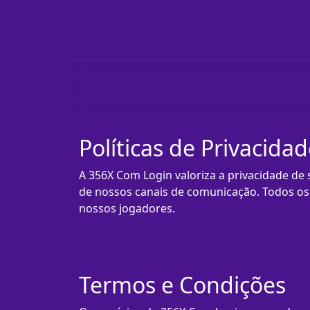
Políticas de Privacida
A 356X Com Login valoriza a privacidade de
de nossos canais de comunicação. Todos os 
nossos jogadores.
Termos e Condições