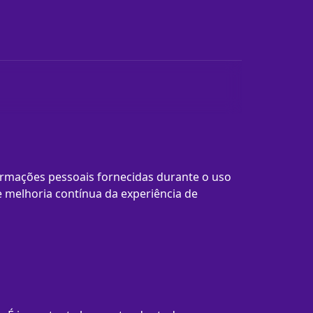
ormações pessoais fornecidas durante o uso
e melhoria contínua da experiência de