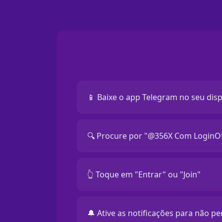
📱 Baixe o app Telegram no seu disp
🔍 Procure por "@356X Com LoginOfi
👆 Toque em "Entrar" ou "Join"
🔔 Ative as notificações para não p