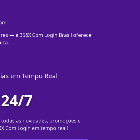
ram
res — a 356X Com Login Brasil oferece
ica.
cias em Tempo Real
24/7
e todas as novidades, promoções e
6X Com Login em tempo real!