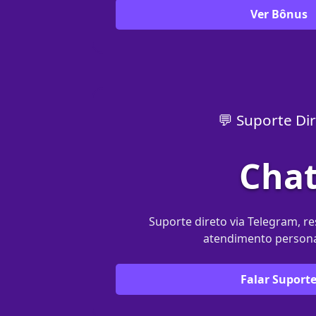
Ver Bônus
💬 Suporte Di
Cha
Suporte direto via Telegram, r
atendimento persona
Falar Suport