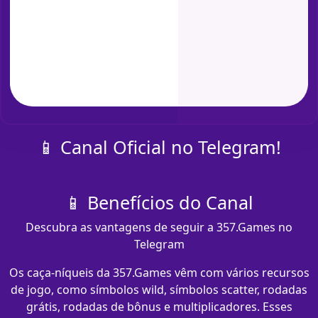
📱 Canal Oficial no Telegram!
📱 Benefícios do Canal
Descubra as vantagens de seguir a 357.Games no
Telegram
Os caça-níqueis da 357.Games vêm com vários recursos
de jogo, como símbolos wild, símbolos scatter, rodadas
grátis, rodadas de bônus e multiplicadores. Esses