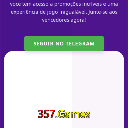
você tem acesso a promoções incríveis e uma
experiência de jogo inigualável. Junte-se aos
vencedores agora!
SEGUIR NO TELEGRAM