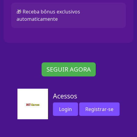
🎁 Receba bônus exclusivos
automaticamente
SEGUIR AGORA
Acessos
Login
Registrar-se