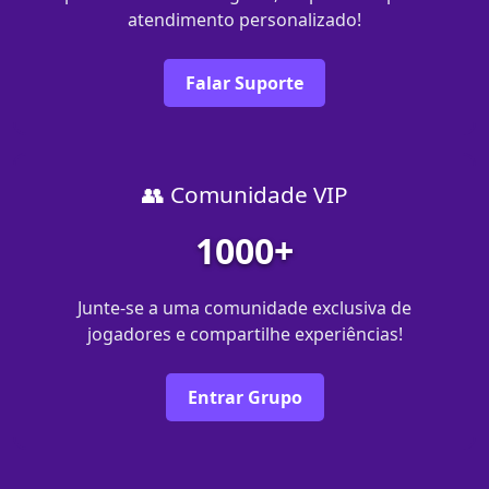
atendimento personalizado!
Falar Suporte
👥 Comunidade VIP
1000+
Junte-se a uma comunidade exclusiva de
jogadores e compartilhe experiências!
Entrar Grupo