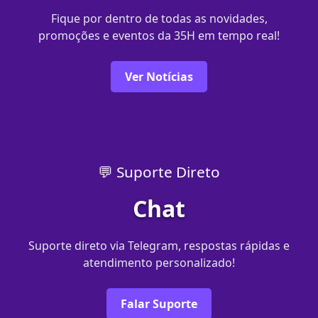
Fique por dentro de todas as novidades,
promoções e eventos da 35H em tempo real!
Ver Notícias
💬 Suporte Direto
Chat
Suporte direto via Telegram, respostas rápidas e
atendimento personalizado!
Falar Suporte