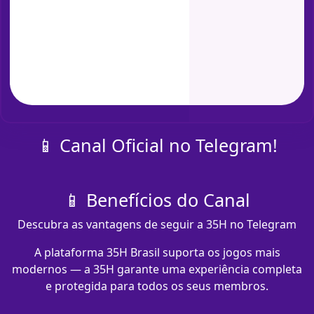
📱 Canal Oficial no Telegram!
📱 Benefícios do Canal
Descubra as vantagens de seguir a 35H no Telegram
A plataforma 35H Brasil suporta os jogos mais
modernos — a 35H garante uma experiência completa
e protegida para todos os seus membros.