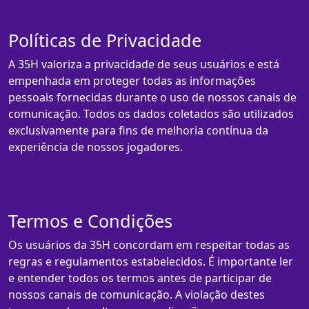
Políticas de Privacidade
A 35H valoriza a privacidade de seus usuários e está
empenhada em proteger todas as informações
pessoais fornecidas durante o uso de nossos canais de
comunicação. Todos os dados coletados são utilizados
exclusivamente para fins de melhoria contínua da
experiência de nossos jogadores.
Termos e Condições
Os usuários da 35H concordam em respeitar todas as
regras e regulamentos estabelecidos. É importante ler
e entender todos os termos antes de participar de
nossos canais de comunicação. A violação destes