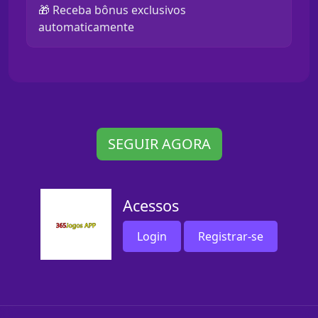
🎁 Receba bônus exclusivos
automaticamente
SEGUIR AGORA
Acessos
Login
Registrar-se