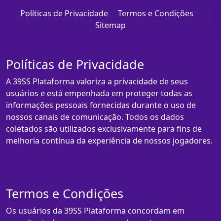
Políticas de Privacidade
Termos e Condições
Sitemap
Políticas de Privacidade
A 39SS Plataforma valoriza a privacidade de seus
usuários e está empenhada em proteger todas as
informações pessoais fornecidas durante o uso de
nossos canais de comunicação. Todos os dados
coletados são utilizados exclusivamente para fins de
melhoria contínua da experiência de nossos jogadores.
Termos e Condições
Os usuários da 39SS Plataforma concordam em