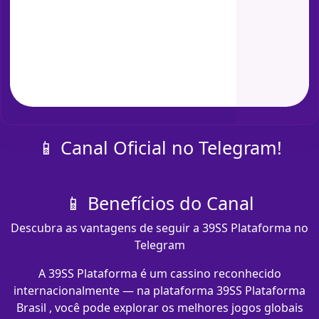
📱 Canal Oficial no Telegram!
📱 Benefícios do Canal
Descubra as vantagens de seguir a 39SS Plataforma no
Telegram
A 39SS Plataforma é um cassino reconhecido
internacionalmente — na plataforma 39SS Plataforma
Brasil , você pode explorar os melhores jogos globais