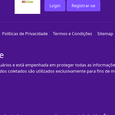
Login
Registrar-se
Políticas de Privacidade
Termos e Condições
Sitemap
de
suários e está empenhada em proteger todas as informaçõe
os coletados são utilizados exclusivamente para fins de m