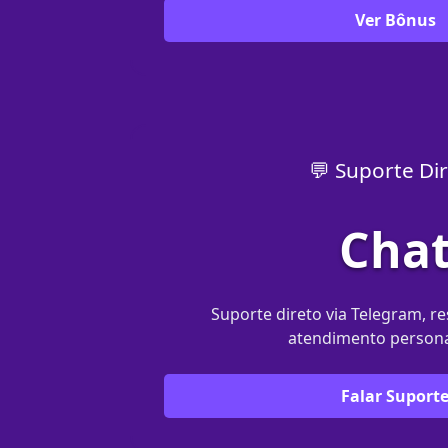
Ver Bônus
💬 Suporte Di
Cha
Suporte direto via Telegram, r
atendimento persona
Falar Suport