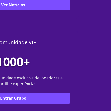
Ver Notícias
Comunidade VIP
1000+
unidade exclusiva de jogadores e
rtilhe experiências!
Entrar Grupo