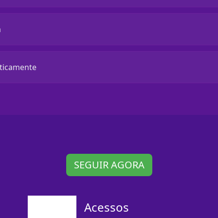
a
aticamente
SEGUIR AGORA
Acessos