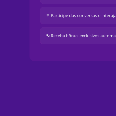
💬 Participe das conversas e interaj
🎁 Receba bônus exclusivos autom