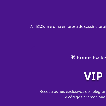
A 45X.Com é uma empresa de cassino profi
🎁 Bônus Exclu
VIP
Receba bônus exclusivos do Telegra
e códigos promocionai