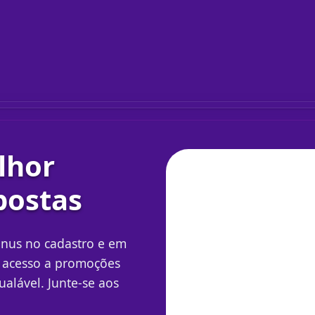
lhor
postas
nus no cadastro e em
 acesso a promoções
ualável. Junte-se aos