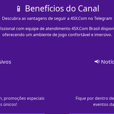
📱 Benefícios do Canal
Descubra as vantagens de seguir a 45X.Com no Telegram
ssional com equipe de atendimento 45X.Com Brasil disponí
oferecendo um ambiente de jogo confortável e imersivo.
sivos
📢 Notí
m, promoções especiais
Fique por dentro d
s únicos!
eventos da