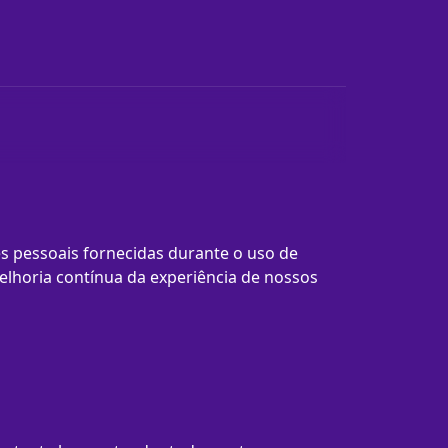
s pessoais fornecidas durante o uso de
elhoria contínua da experiência de nossos