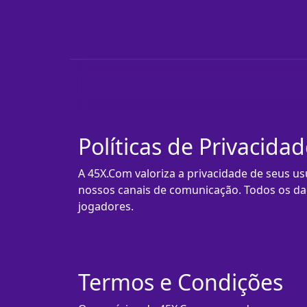
Políticas de Privacida
A 45X.Com valoriza a privacidade de seus u
nossos canais de comunicação. Todos os dad
jogadores.
Termos e Condições