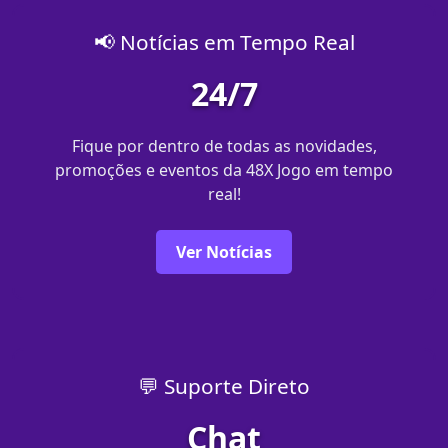
📢 Notícias em Tempo Real
24/7
Fique por dentro de todas as novidades,
promoções e eventos da 48X Jogo em tempo
real!
Ver Notícias
💬 Suporte Direto
Chat