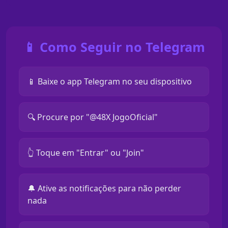
📱 Como Seguir no Telegram
📱 Baixe o app Telegram no seu dispositivo
🔍 Procure por "@48X JogoOficial"
👆 Toque em "Entrar" ou "Join"
🔔 Ative as notificações para não perder
nada