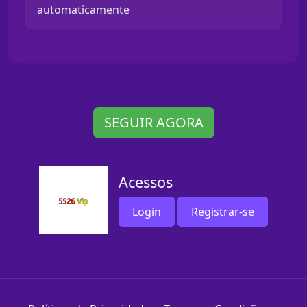
automaticamente
SEGUIR AGORA
Acessos
Login
Registrar-se