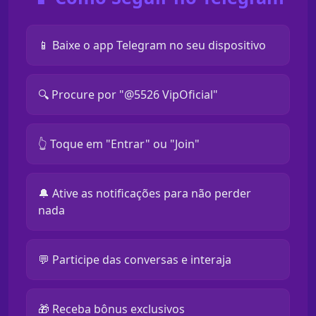
📱 Baixe o app Telegram no seu dispositivo
🔍 Procure por "@5526 VipOficial"
👆 Toque em "Entrar" ou "Join"
🔔 Ative as notificações para não perder
nada
💬 Participe das conversas e interaja
🎁 Receba bônus exclusivos