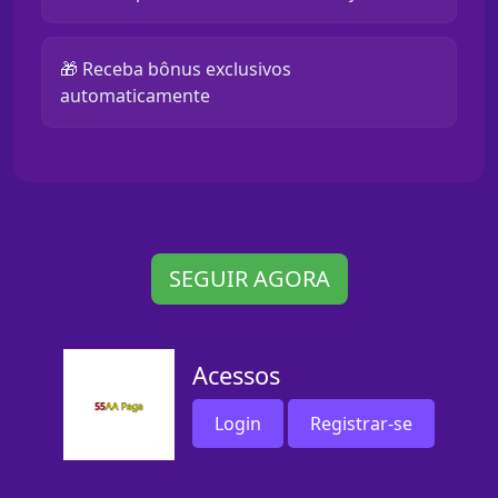
🎁 Receba bônus exclusivos
automaticamente
SEGUIR AGORA
Acessos
Login
Registrar-se