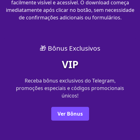
facilmente visível e acessível. O download começa
imediatamente após clicar no botão, sem necessidade
de confirmações adicionais ou formulários.
🎁 Bônus Exclusivos
VIP
Receba bônus exclusivos do Telegram,
promoções especiais e códigos promocionais
únicos!
Ver Bônus