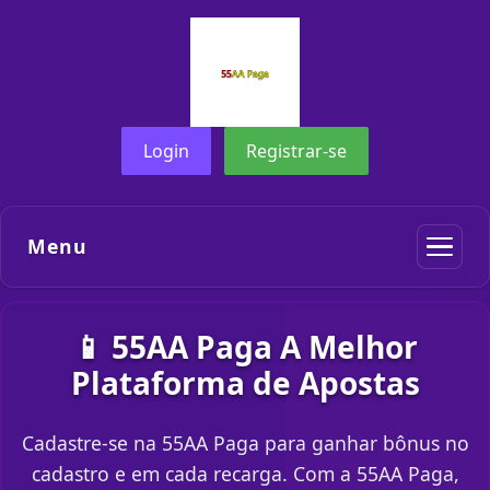
Login
Registrar-se
Menu
📱 55AA Paga A Melhor
Plataforma de Apostas
Cadastre-se na 55AA Paga para ganhar bônus no
cadastro e em cada recarga. Com a 55AA Paga,