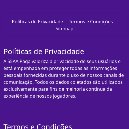
Políticas de Privacidade
Termos e Condições
Sitemap
Políticas de Privacidade
A 55AA Paga valoriza a privacidade de seus usuários e
está empenhada em proteger todas as informações
pessoais fornecidas durante o uso de nossos canais de
comunicação. Todos os dados coletados são utilizados
exclusivamente para fins de melhoria contínua da
experiência de nossos jogadores.
Termos e Condições