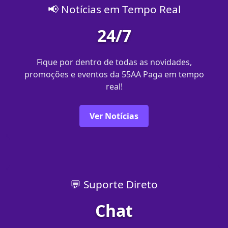
📢 Notícias em Tempo Real
24/7
Fique por dentro de todas as novidades,
promoções e eventos da 55AA Paga em tempo
real!
Ver Notícias
💬 Suporte Direto
Chat