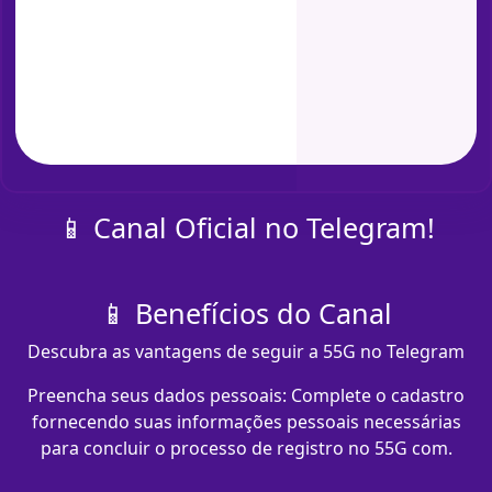
📱 Canal Oficial no Telegram!
📱 Benefícios do Canal
Descubra as vantagens de seguir a 55G no Telegram
Preencha seus dados pessoais: Complete o cadastro
fornecendo suas informações pessoais necessárias
para concluir o processo de registro no 55G com​.