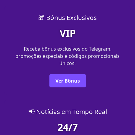
🎁 Bônus Exclusivos
VIP
Receba bônus exclusivos do Telegram,
promoções especiais e códigos promocionais
únicos!
Ver Bônus
📢 Notícias em Tempo Real
24/7