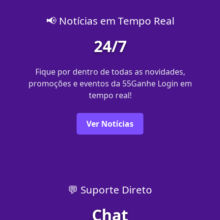
📢 Notícias em Tempo Real
24/7
Fique por dentro de todas as novidades,
promoções e eventos da 55Ganhe Login em
tempo real!
Ver Notícias
💬 Suporte Direto
Chat