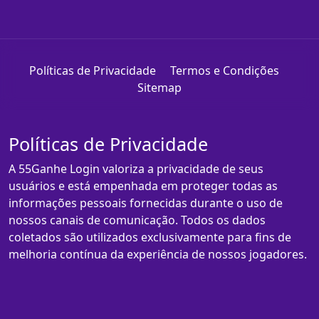
Políticas de Privacidade
Termos e Condições
Sitemap
Políticas de Privacidade
A 55Ganhe Login valoriza a privacidade de seus
usuários e está empenhada em proteger todas as
informações pessoais fornecidas durante o uso de
nossos canais de comunicação. Todos os dados
coletados são utilizados exclusivamente para fins de
melhoria contínua da experiência de nossos jogadores.