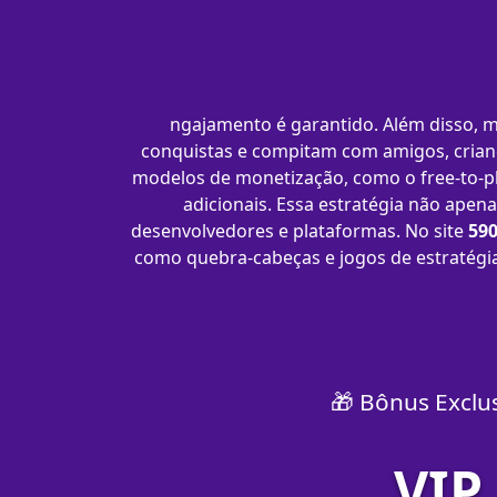
ngajamento é garantido. Além disso, 
conquistas e compitam com amigos, crian
modelos de monetização, como o free-to-pl
adicionais. Essa estratégia não apen
desenvolvedores e plataformas. No site
59
como quebra-cabeças e jogos de estratégia
🎁 Bônus Exclu
VIP