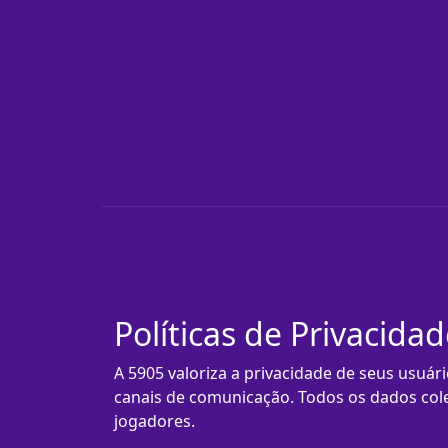
Políticas de Privacida
A 5905 valoriza a privacidade de seus usuá
canais de comunicação. Todos os dados cole
jogadores.