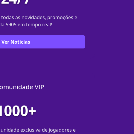
e todas as novidades, promoções e
da 5905 em tempo real!
Ver Notícias
Comunidade VIP
1000+
unidade exclusiva de jogadores e