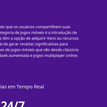
ndo que os usuários compartilhem suas
egoria de jogos móveis é a introdução de
 têm a opção de adquirir itens ou recursos
de gerar receitas significativas para
s de jogos móveis que vão desde clássicos
dade aumentada e jogos multiplayer online.
cias em Tempo Real
24/7