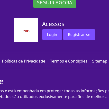
SEGUIR AGORA
Acessos
Login
Registrar-se
Políticas de Privacidade
Termos e Condições
Sitemap
de
rios e está empenhada em proteger todas as informações p
tados são utilizados exclusivamente para fins de melhoria