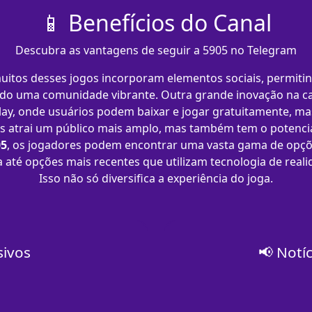
📱 Benefícios do Canal
Descubra as vantagens de seguir a 5905 no Telegram
muitos desses jogos incorporam elementos sociais, permiti
do uma comunidade vibrante. Outra grande inovação na cat
ay, onde usuários podem baixar e jogar gratuitamente, mas
as atrai um público mais amplo, mas também tem o potencial 
05
, os jogadores podem encontrar uma vasta gama de opçõe
 até opções mais recentes que utilizam tecnologia de reali
Isso não só diversifica a experiência do joga.
sivos
📢 Notí