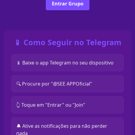
Entrar Grupo
📱 Como Seguir no Telegram
📱 Baixe o app Telegram no seu dispositivo
🔍 Procure por "@5EE APPOficial"
👆 Toque em "Entrar" ou "Join"
🔔 Ative as notificações para não perder
nada