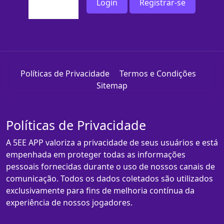
Login
Registrar-se
Políticas de Privacidade
Termos e Condições
Sitemap
Políticas de Privacidade
A 5EE APP valoriza a privacidade de seus usuários e está
empenhada em proteger todas as informações
pessoais fornecidas durante o uso de nossos canais de
comunicação. Todos os dados coletados são utilizados
exclusivamente para fins de melhoria contínua da
experiência de nossos jogadores.