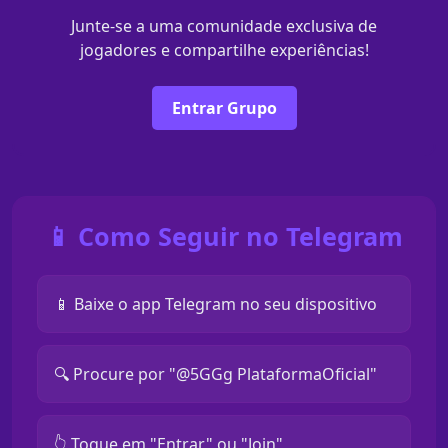
Junte-se a uma comunidade exclusiva de
jogadores e compartilhe experiências!
Entrar Grupo
📱 Como Seguir no Telegram
📱 Baixe o app Telegram no seu dispositivo
🔍 Procure por "@5GGg PlataformaOficial"
👆 Toque em "Entrar" ou "Join"