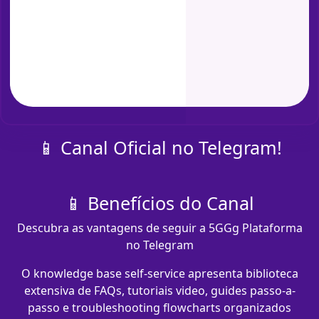
📱 Canal Oficial no Telegram!
📱 Benefícios do Canal
Descubra as vantagens de seguir a 5GGg Plataforma
no Telegram
O knowledge base self-service apresenta biblioteca
extensiva de FAQs, tutoriais video, guides passo-a-
passo e troubleshooting flowcharts organizados