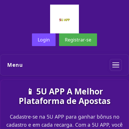
Login
Registrar-se
Menu
📱 5U APP A Melhor
Plataforma de Apostas
Cadastre-se na 5U APP para ganhar bônus no
cadastro e em cada recarga. Com a 5U APP, você