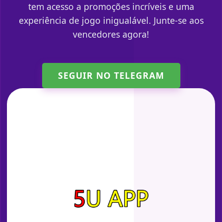
tem acesso a promoções incríveis e uma
experiência de jogo inigualável. Junte-se aos
vencedores agora!
SEGUIR NO TELEGRAM