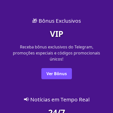
🎁 Bônus Exclusivos
VIP
Receba bônus exclusivos do Telegram,
promoções especiais e códigos promocionais
únicos!
Ver Bônus
📢 Notícias em Tempo Real
24/7