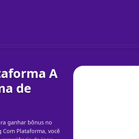
taforma A
ma de
ara ganhar bônus no
g Com Plataforma, você