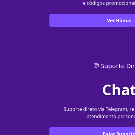
e códigos promocionai
Ver Bônus
💬 Suporte Di
Cha
Suporte direto via Telegram, r
atendimento persona
Falar Suport