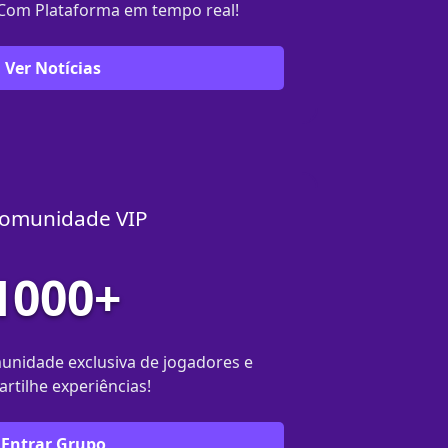
Com Plataforma em tempo real!
Ver Notícias
Comunidade VIP
1000+
unidade exclusiva de jogadores e
rtilhe experiências!
Entrar Grupo