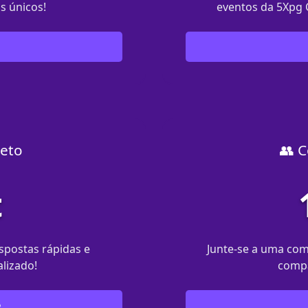
s únicos!
eventos da 5Xpg 
reto
👥 
t
espostas rápidas e
Junte-se a uma com
lizado!
compa
e