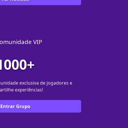
Comunidade VIP
1000+
unidade exclusiva de jogadores e
rtilhe experiências!
Entrar Grupo