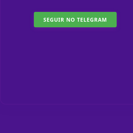
SEGUIR NO TELEGRAM