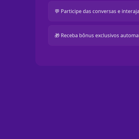
💬 Participe das conversas e interaj
🎁 Receba bônus exclusivos autom