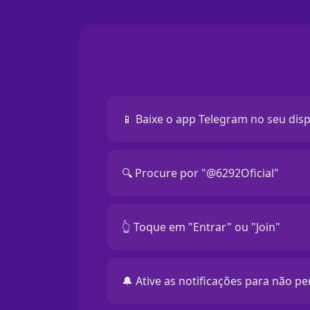
📱 Baixe o app Telegram no seu disp
🔍 Procure por "@6292Oficial"
👆 Toque em "Entrar" ou "Join"
🔔 Ative as notificações para não p