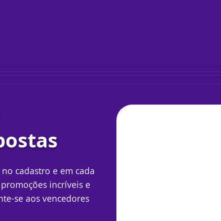
postas
 no cadastro e em cada
 promoções incríveis e
unte-se aos vencedores