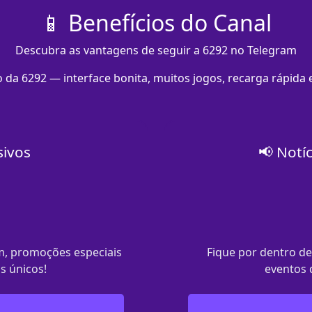
📱 Benefícios do Canal
Descubra as vantagens de seguir a 6292 no Telegram
a 6292 — interface bonita, muitos jogos, recarga rápida e
sivos
📢 Notí
m, promoções especiais
Fique por dentro d
s únicos!
eventos 