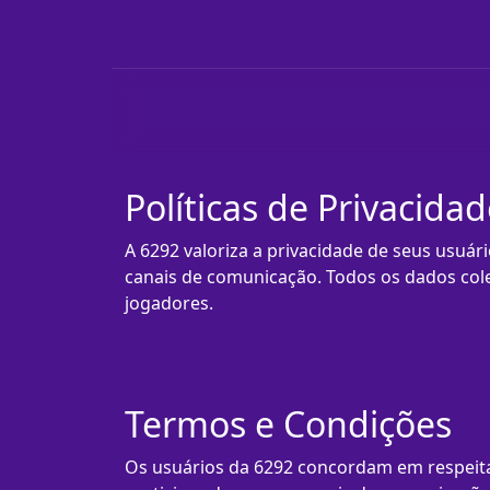
Políticas de Privacida
A 6292 valoriza a privacidade de seus usuá
canais de comunicação. Todos os dados cole
jogadores.
Termos e Condições
Os usuários da 6292 concordam em respeitar