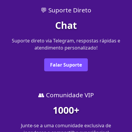
💬 Suporte Direto
Chat
Suporte direto via Telegram, respostas rápidas e
atendimento personalizado!
Falar Suporte
👥 Comunidade VIP
1000+
Junte-se a uma comunidade exclusiva de