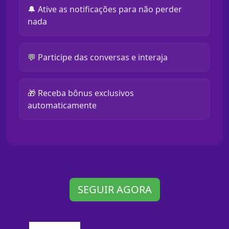
🔔 Ative as notificações para não perder
nada
💬 Participe das conversas e interaja
🎁 Receba bônus exclusivos
automaticamente
SEGUIR AGORA