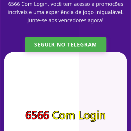
6566 Com Login, você tem acesso a promoções
incríveis e uma experiência de jogo inigualável.
Junte-se aos vencedores agora!
SEGUIR NO TELEGRAM