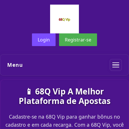
Login
Registrar-se
Menu
📱 68Q Vip A Melhor
Plataforma de Apostas
Cadastre-se na 68Q Vip para ganhar bônus no
cadastro e em cada recarga. Com a 68Q Vip, você