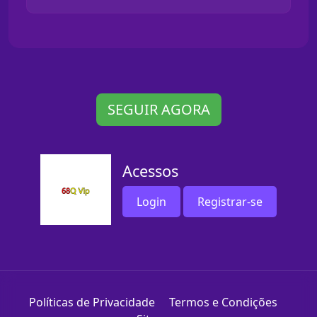
SEGUIR AGORA
Acessos
Login
Registrar-se
Políticas de Privacidade
Termos e Condições