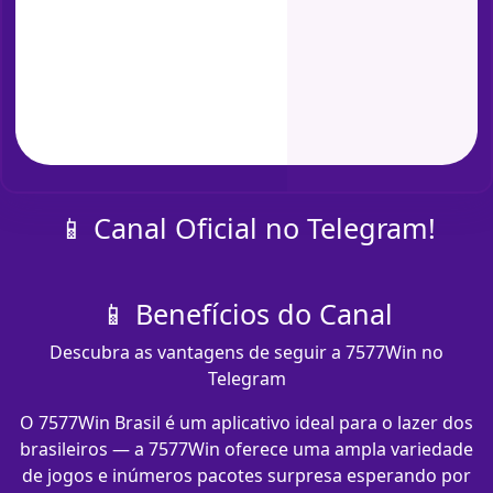
📱 Canal Oficial no Telegram!
📱 Benefícios do Canal
Descubra as vantagens de seguir a 7577Win no
Telegram
O 7577Win Brasil é um aplicativo ideal para o lazer dos
brasileiros — a 7577Win oferece uma ampla variedade
de jogos e inúmeros pacotes surpresa esperando por