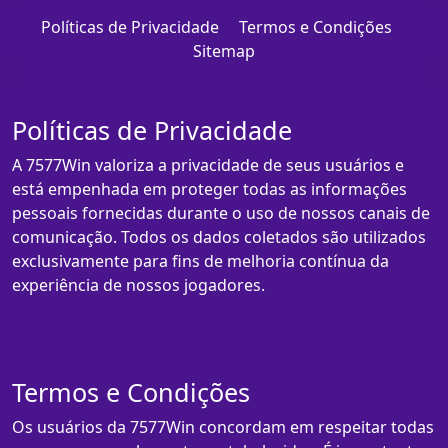
Políticas de Privacidade
Termos e Condições
Sitemap
Políticas de Privacidade
A 7577Win valoriza a privacidade de seus usuários e
está empenhada em proteger todas as informações
pessoais fornecidas durante o uso de nossos canais de
comunicação. Todos os dados coletados são utilizados
exclusivamente para fins de melhoria contínua da
experiência de nossos jogadores.
Termos e Condições
Os usuários da 7577Win concordam em respeitar todas