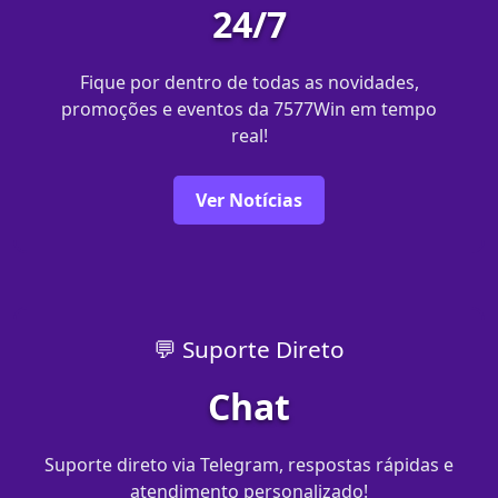
24/7
Fique por dentro de todas as novidades,
promoções e eventos da 7577Win em tempo
real!
Ver Notícias
💬 Suporte Direto
Chat
Suporte direto via Telegram, respostas rápidas e
atendimento personalizado!