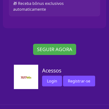
🎁 Receba bônus exclusivos
automaticamente
SEGUIR AGORA
Acessos
Login
Registrar-se