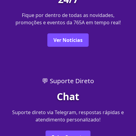
Fique por dentro de todas as novidades,
promoções e eventos da 765A em tempo real!
Ver Notícias
💬 Suporte Direto
Chat
Suporte direto via Telegram, respostas rápidas e
atendimento personalizado!