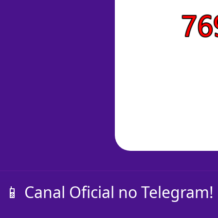
📱 Canal Oficial no Telegram!