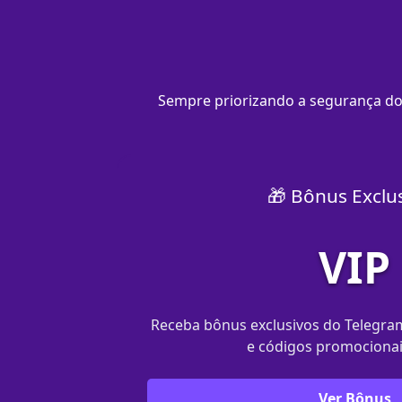
Sempre priorizando a segurança dos
🎁 Bônus Exclu
VIP
Receba bônus exclusivos do Telegra
e códigos promocionai
Ver Bônus