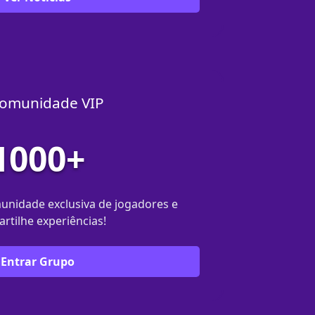
Comunidade VIP
1000+
unidade exclusiva de jogadores e
rtilhe experiências!
Entrar Grupo