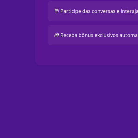
💬 Participe das conversas e interaj
🎁 Receba bônus exclusivos autom