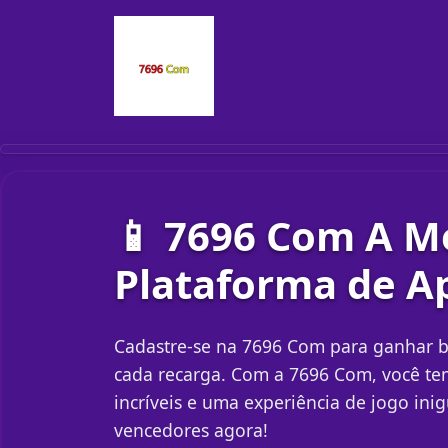
📱 7696 Com A M
Plataforma de A
Cadastre-se na 7696 Com para ganhar 
cada recarga. Com a 7696 Com, você t
incríveis e uma experiência de jogo inig
vencedores agora!