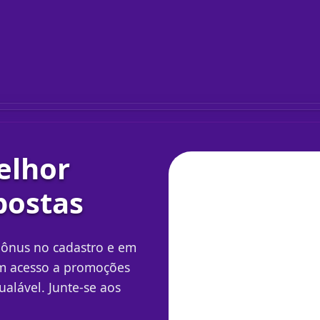
elhor
postas
bônus no cadastro e em
em acesso a promoções
ualável. Junte-se aos