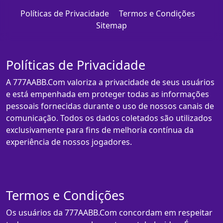
Políticas de Privacidade
Termos e Condições
Sitemap
Políticas de Privacidade
A 777AABB.Com valoriza a privacidade de seus usuários
e está empenhada em proteger todas as informações
pessoais fornecidas durante o uso de nossos canais de
comunicação. Todos os dados coletados são utilizados
exclusivamente para fins de melhoria contínua da
experiência de nossos jogadores.
Termos e Condições
Os usuários da 777AABB.Com concordam em respeitar