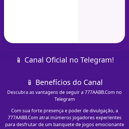
📱 Canal Oficial no Telegram!
📱 Benefícios do Canal
Descubra as vantagens de seguir a 777AABB.Com no
Telegram
Com sua forte presença e poder de divulgação, a
777AABB.Com atrai inúmeros jogadores experientes
para desfrutar de um banquete de jogos emocionante