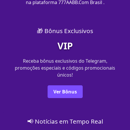
na plataforma 777AABB.Com Brasil .
🎁 Bônus Exclusivos
VIP
Receba bônus exclusivos do Telegram,
promoções especiais e códigos promocionais
únicos!
Ver Bônus
📢 Notícias em Tempo Real