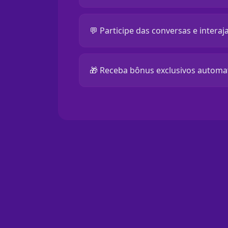
💬 Participe das conversas e interaj
🎁 Receba bônus exclusivos autom