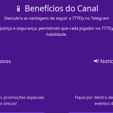
📱 Benefícios do Canal
Descubra as vantagens de seguir a 777Dy no Telegram
l justiça e segurança, permitindo que cada jogador na 777
habilidade.
sivos
📢 Notí
m, promoções especiais
Fique por dentro d
s únicos!
eventos d