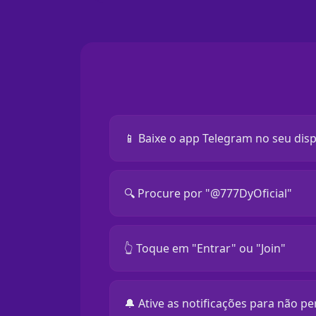
📱 Baixe o app Telegram no seu disp
🔍 Procure por "@777DyOficial"
👆 Toque em "Entrar" ou "Join"
🔔 Ative as notificações para não p