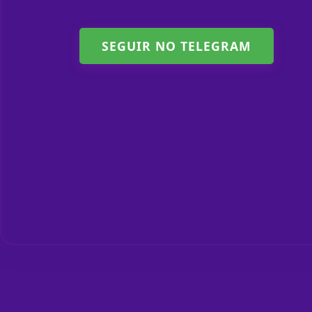
SEGUIR NO TELEGRAM