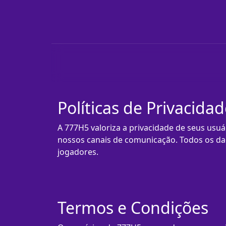
Políticas de Privacida
A 777H5 valoriza a privacidade de seus usu
nossos canais de comunicação. Todos os dad
jogadores.
Termos e Condições