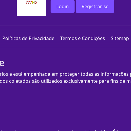
Login
Registrar-se
Políticas de Privacidade
Termos e Condições
Sitemap
de
ários e está empenhada em proteger todas as informações 
os coletados são utilizados exclusivamente para fins de m