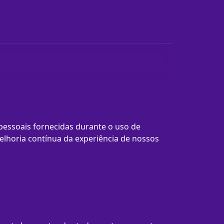
pessoais fornecidas durante o uso de
elhoria contínua da experiência de nossos