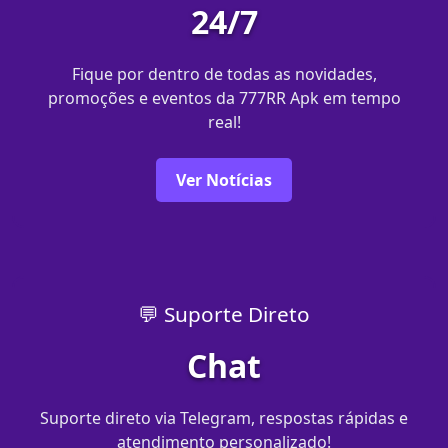
24/7
Fique por dentro de todas as novidades,
promoções e eventos da 777RR Apk em tempo
real!
Ver Notícias
💬 Suporte Direto
Chat
Suporte direto via Telegram, respostas rápidas e
atendimento personalizado!