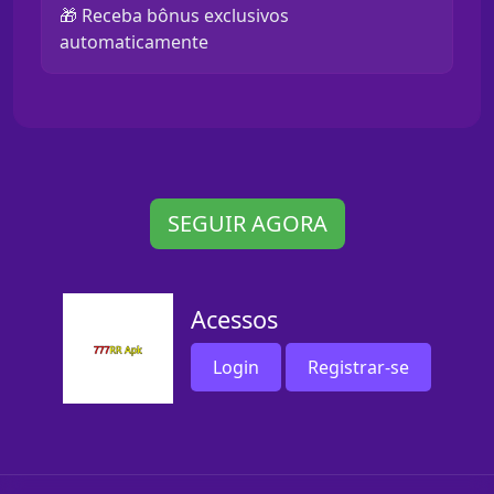
🎁 Receba bônus exclusivos
automaticamente
SEGUIR AGORA
Acessos
Login
Registrar-se