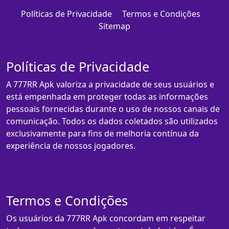
Políticas de Privacidade
Termos e Condições
Sitemap
Políticas de Privacidade
A 777RR Apk valoriza a privacidade de seus usuários e
está empenhada em proteger todas as informações
pessoais fornecidas durante o uso de nossos canais de
comunicação. Todos os dados coletados são utilizados
exclusivamente para fins de melhoria contínua da
experiência de nossos jogadores.
Termos e Condições
Os usuários da 777RR Apk concordam em respeitar