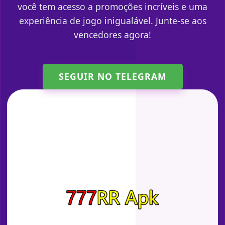
você tem acesso a promoções incríveis e uma
experiência de jogo inigualável. Junte-se aos
vencedores agora!
SEGUIR NO TELEGRAM