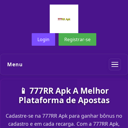
Login
Registrar-se
Menu
📱 777RR Apk A Melhor
Plataforma de Apostas
Cadastre-se na 777RR Apk para ganhar bônus no
cadastro e em cada recarga. Com a 777RR Apk,