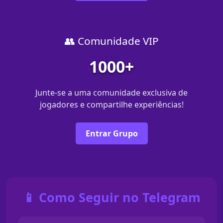
👥 Comunidade VIP
1000+
Junte-se a uma comunidade exclusiva de
jogadores e compartilhe experiências!
Entrar Grupo
📱 Como Seguir no Telegram