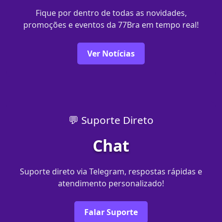
Fique por dentro de todas as novidades,
promoções e eventos da 77Bra em tempo real!
Ver Notícias
💬 Suporte Direto
Chat
Suporte direto via Telegram, respostas rápidas e
atendimento personalizado!
Falar Suporte