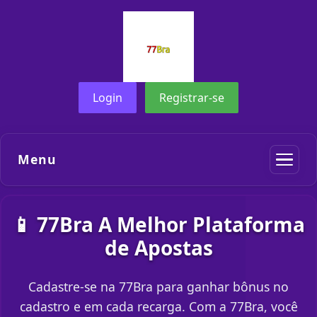
Login
Registrar-se
Menu
📱 77Bra A Melhor Plataforma
de Apostas
Cadastre-se na 77Bra para ganhar bônus no
cadastro e em cada recarga. Com a 77Bra, você