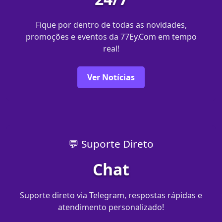
Fique por dentro de todas as novidades,
promoções e eventos da 77Ey.Com em tempo
real!
Ver Notícias
💬 Suporte Direto
Chat
Suporte direto via Telegram, respostas rápidas e
atendimento personalizado!