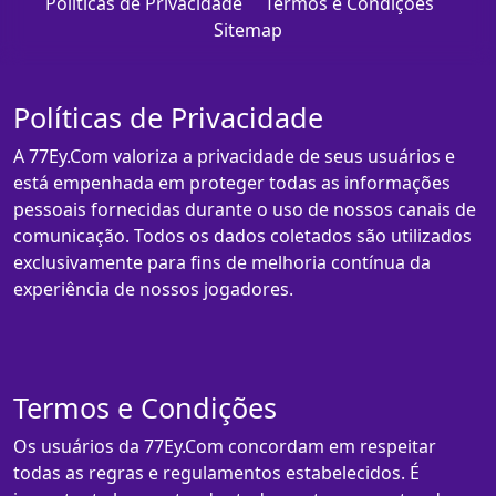
Políticas de Privacidade
Termos e Condições
Sitemap
Políticas de Privacidade
A 77Ey.Com valoriza a privacidade de seus usuários e
está empenhada em proteger todas as informações
pessoais fornecidas durante o uso de nossos canais de
comunicação. Todos os dados coletados são utilizados
exclusivamente para fins de melhoria contínua da
experiência de nossos jogadores.
Termos e Condições
Os usuários da 77Ey.Com concordam em respeitar
todas as regras e regulamentos estabelecidos. É