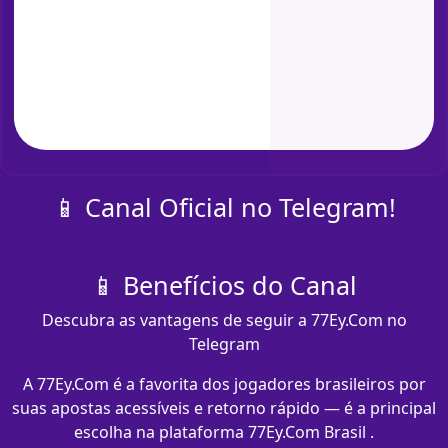
📱 Canal Oficial no Telegram!
📱 Benefícios do Canal
Descubra as vantagens de seguir a 77Ey.Com no
Telegram
A 77Ey.Com é a favorita dos jogadores brasileiros por
suas apostas acessíveis e retorno rápido — é a principal
escolha na plataforma 77Ey.Com Brasil .