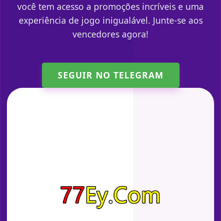
você tem acesso a promoções incríveis e uma
experiência de jogo inigualável. Junte-se aos
vencedores agora!
SEGUIR NO TELEGRAM