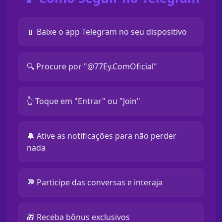
📱 Baixe o app Telegram no seu dispositivo
🔍 Procure por "@77Ey.ComOficial"
👆 Toque em "Entrar" ou "Join"
🔔 Ative as notificações para não perder
nada
💬 Participe das conversas e interaja
🎁 Receba bônus exclusivos