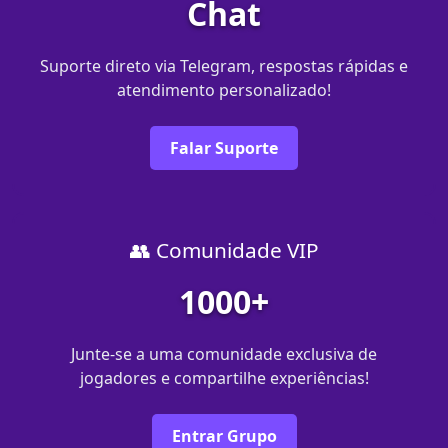
Chat
Suporte direto via Telegram, respostas rápidas e
atendimento personalizado!
Falar Suporte
👥 Comunidade VIP
1000+
Junte-se a uma comunidade exclusiva de
jogadores e compartilhe experiências!
Entrar Grupo