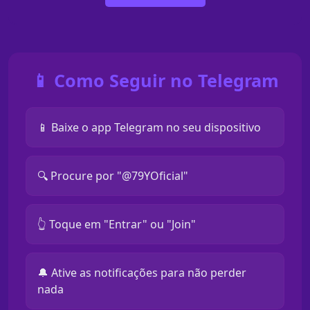
📱 Como Seguir no Telegram
📱 Baixe o app Telegram no seu dispositivo
🔍 Procure por "@79YOficial"
👆 Toque em "Entrar" ou "Join"
🔔 Ative as notificações para não perder
nada