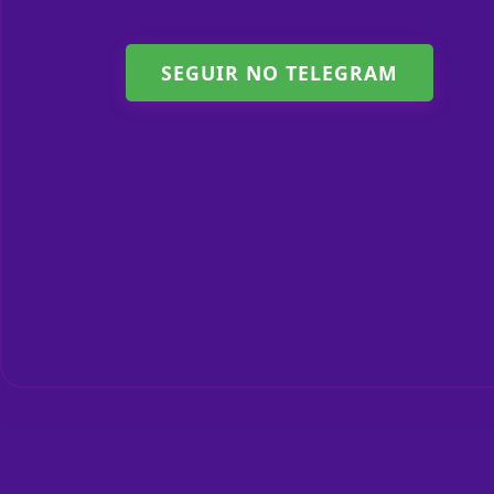
SEGUIR NO TELEGRAM