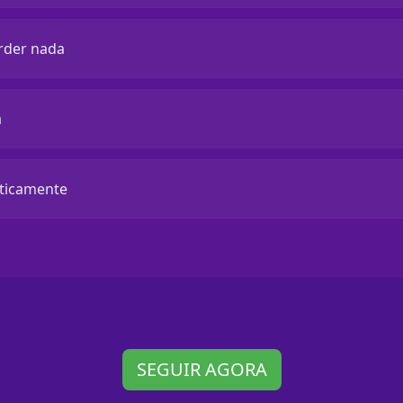
erder nada
a
aticamente
SEGUIR AGORA