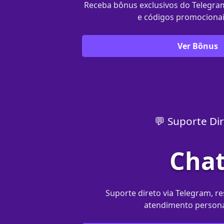
Receba bônus exclusivos do Telegra
e códigos promocionai
Ver Bônus
💬 Suporte Di
Cha
Suporte direto via Telegram, r
atendimento persona