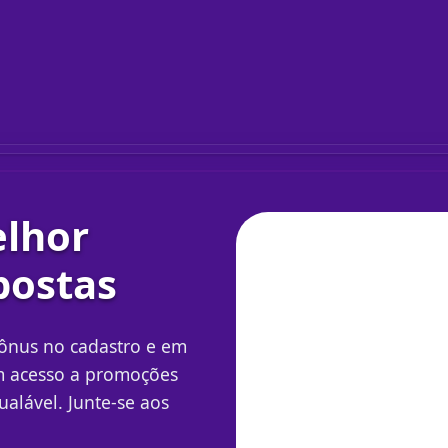
elhor
postas
ônus no cadastro e em
m acesso a promoções
ualável. Junte-se aos