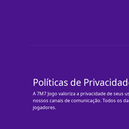
Políticas de Privacida
A 7M7 Jogo valoriza a privacidade de seus 
nossos canais de comunicação. Todos os dad
jogadores.