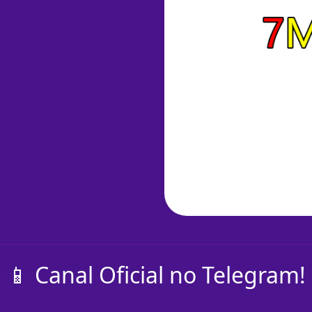
📱 Canal Oficial no Telegram!