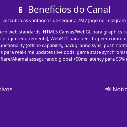
📱 Benefícios do Canal
Descubra as vantagens de seguir a 7M7 Jogo no Telegram
dern web standards: HTML5 Canvas/WebGL para graphics re
em plugin requirements), WebRTC para peer-to-peer communic
unctionality (offline capability, background sync, push notif
para real-time updates (live odds, game state synchroniza
flare/Akamai assegurando global <50ms latency para 95% 
sivos
📢 Notí