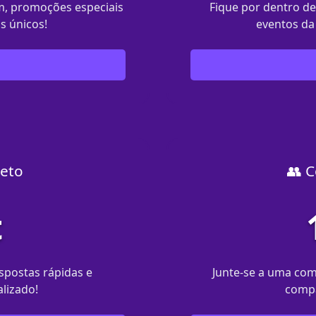
m, promoções especiais
Fique por dentro d
s únicos!
eventos da
reto
👥 
t
espostas rápidas e
Junte-se a uma com
lizado!
compa