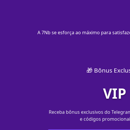
A 7Nb se esforça ao máximo para satisfaze
🎁 Bônus Exclu
VIP
Receba bônus exclusivos do Telegra
e códigos promocionai