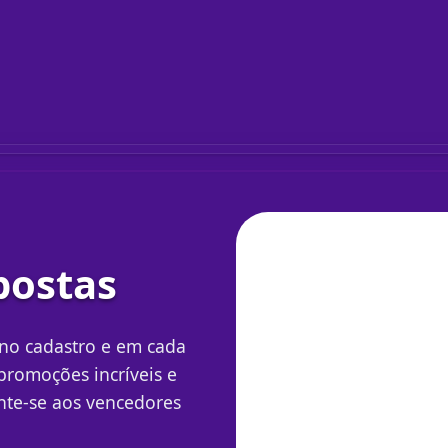
postas
no cadastro e em cada
promoções incríveis e
unte-se aos vencedores