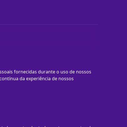
ssoais fornecidas durante o uso de nossos
 contínua da experiência de nossos