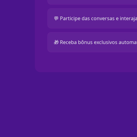
💬 Participe das conversas e interaj
🎁 Receba bônus exclusivos autom