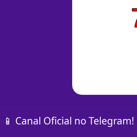
📱 Canal Oficial no Telegram!