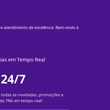
s e atendimento de excelência. Bem-vindo à
cias em Tempo Real
24/7
e todas as novidades, promoções e
da 7Nb em tempo real!