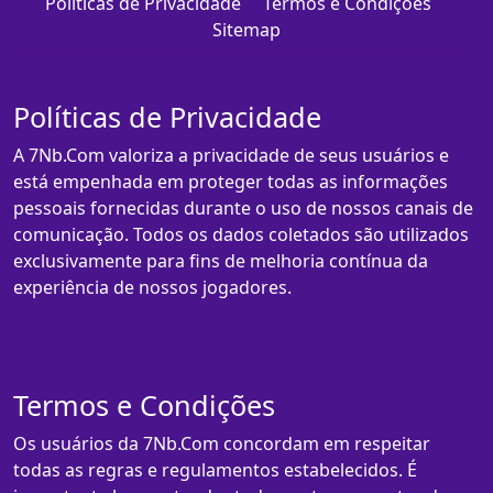
Políticas de Privacidade
Termos e Condições
Sitemap
Políticas de Privacidade
A 7Nb.Com valoriza a privacidade de seus usuários e
está empenhada em proteger todas as informações
pessoais fornecidas durante o uso de nossos canais de
comunicação. Todos os dados coletados são utilizados
exclusivamente para fins de melhoria contínua da
experiência de nossos jogadores.
Termos e Condições
Os usuários da 7Nb.Com concordam em respeitar
todas as regras e regulamentos estabelecidos. É