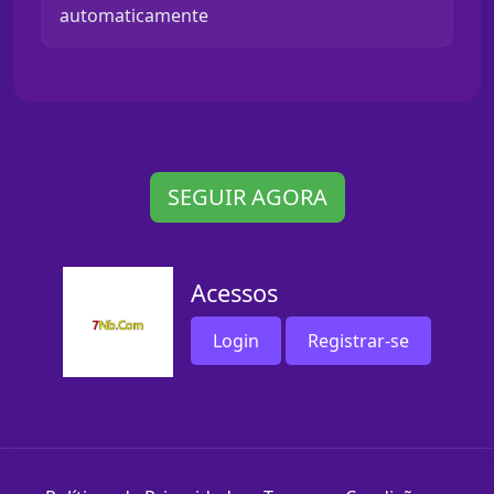
automaticamente
SEGUIR AGORA
Acessos
Login
Registrar-se