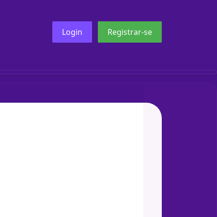
Login
Registrar-se