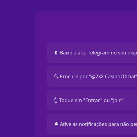
📱 Baixe o app Telegram no seu disp
🔍 Procure por "@7XX CasinoOficial
👆 Toque em "Entrar" ou "Join"
🔔 Ative as notificações para não p