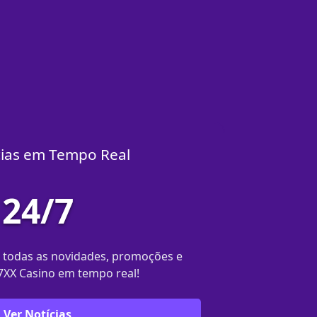
m
cias em Tempo Real
24/7
e todas as novidades, promoções e
7XX Casino em tempo real!
Ver Notícias