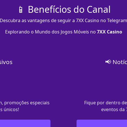
📱 Benefícios do Canal
Descubra as vantagens de seguir a 7XX Casino no Telegra
Explorando o Mundo dos Jogos Móveis no
7XX Casino
sivos
📢 Notí
m, promoções especiais
Fique por dentro d
s únicos!
eventos da 