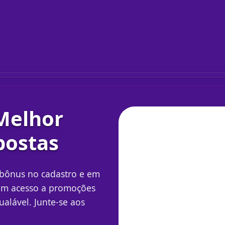
 Melhor
postas
 bônus no cadastro e em
tem acesso a promoções
ualável. Junte-se aos