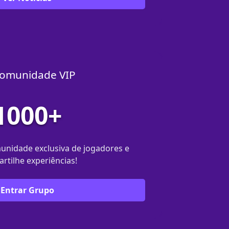
Comunidade VIP
1000+
unidade exclusiva de jogadores e
rtilhe experiências!
Entrar Grupo