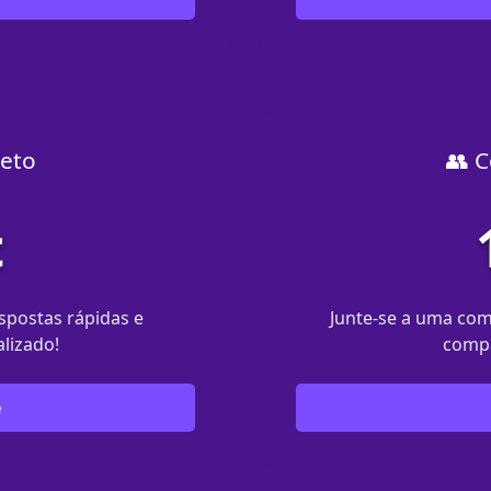
reto
👥 
t
espostas rápidas e
Junte-se a uma com
lizado!
compa
e