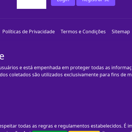
Políticas de Privacidade
Termos e Condições
Sitemap
de
s usuários e está empenhada em proteger todas as informaç
os coletados são utilizados exclusivamente para fins de m
peitar todas as regras e regulamentos estabelecidos. É i