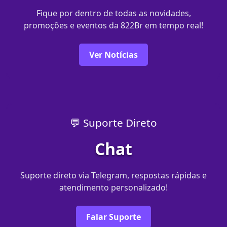
Fique por dentro de todas as novidades,
promoções e eventos da 822Br em tempo real!
Ver Notícias
💬 Suporte Direto
Chat
Suporte direto via Telegram, respostas rápidas e
atendimento personalizado!
Falar Suporte