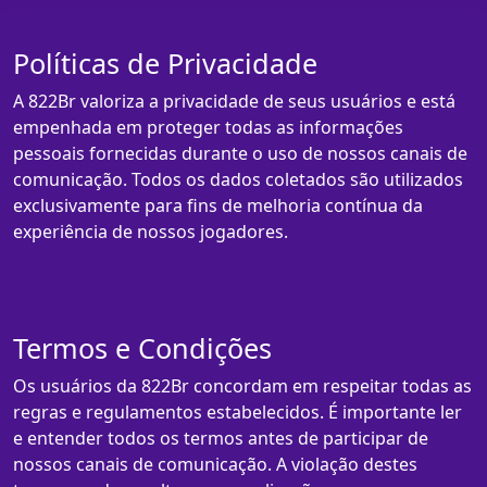
Políticas de Privacidade
A 822Br valoriza a privacidade de seus usuários e está
empenhada em proteger todas as informações
pessoais fornecidas durante o uso de nossos canais de
comunicação. Todos os dados coletados são utilizados
exclusivamente para fins de melhoria contínua da
experiência de nossos jogadores.
Termos e Condições
Os usuários da 822Br concordam em respeitar todas as
regras e regulamentos estabelecidos. É importante ler
e entender todos os termos antes de participar de
nossos canais de comunicação. A violação destes