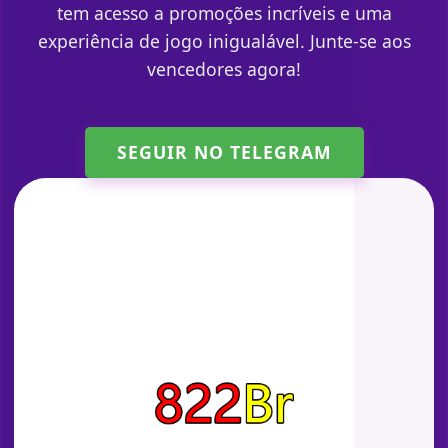
tem acesso a promoções incríveis e uma
experiência de jogo inigualável. Junte-se aos
vencedores agora!
SEGUIR NO TELEGRAM