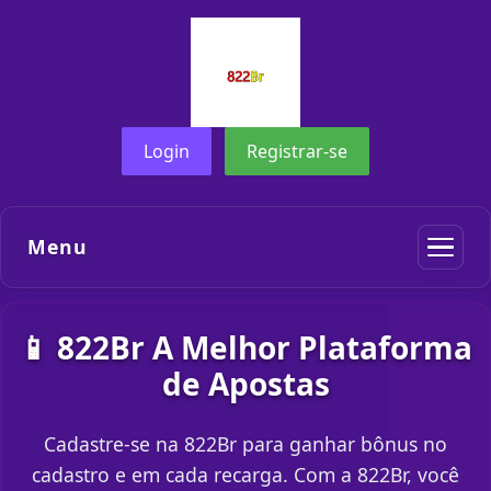
Login
Registrar-se
Menu
📱 822Br A Melhor Plataforma
de Apostas
Cadastre-se na 822Br para ganhar bônus no
cadastro e em cada recarga. Com a 822Br, você