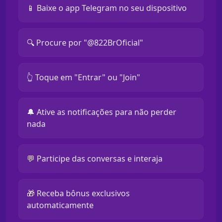
📱 Baixe o app Telegram no seu dispositivo
🔍 Procure por "@822BrOficial"
👆 Toque em "Entrar" ou "Join"
🔔 Ative as notificações para não perder
nada
💬 Participe das conversas e interaja
🎁 Receba bônus exclusivos
automaticamente