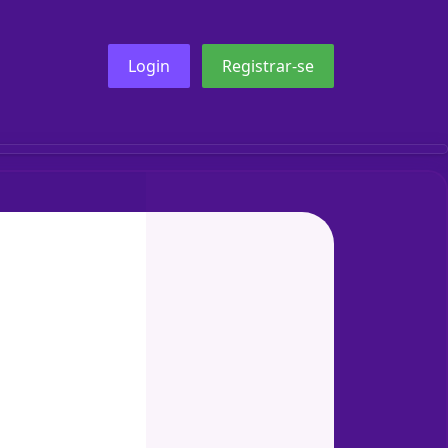
Login
Registrar-se