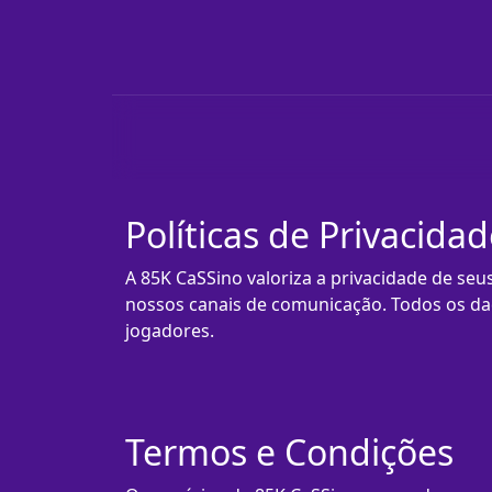
Políticas de Privacida
A 85K CaSSino valoriza a privacidade de se
nossos canais de comunicação. Todos os dad
jogadores.
Termos e Condições