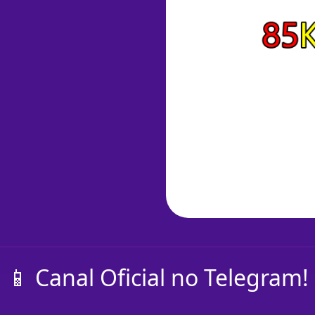
📱 Canal Oficial no Telegram!