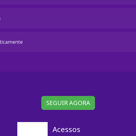
a
aticamente
SEGUIR AGORA
Acessos