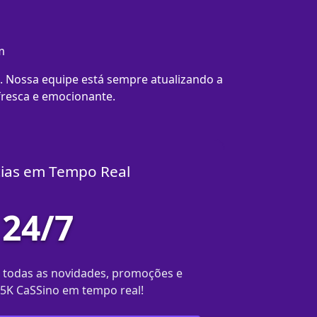
m
. Nossa equipe está sempre atualizando a
fresca e emocionante.
cias em Tempo Real
24/7
e todas as novidades, promoções e
85K CaSSino em tempo real!