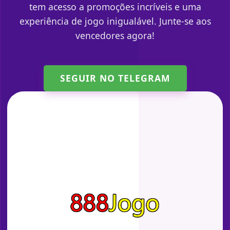
tem acesso a promoções incríveis e uma
experiência de jogo inigualável. Junte-se aos
vencedores agora!
SEGUIR NO TELEGRAM