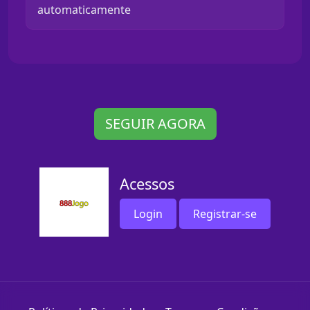
automaticamente
SEGUIR AGORA
Acessos
Login
Registrar-se