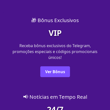
🎁 Bônus Exclusivos
VIP
Receba bônus exclusivos do Telegram,
promoções especiais e códigos promocionais
únicos!
Ver Bônus
📢 Notícias em Tempo Real
24/7