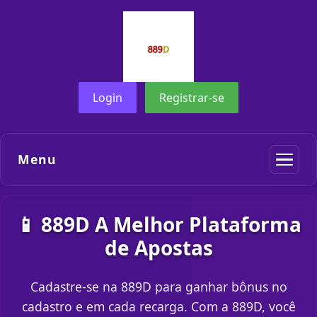
Login
Registrar-se
Menu
📱 889D A Melhor Plataforma
de Apostas
Cadastre-se na 889D para ganhar bônus no
cadastro e em cada recarga. Com a 889D, você