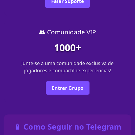
Falar Suporte
👥 Comunidade VIP
1000+
Junte-se a uma comunidade exclusiva de
jogadores e compartilhe experiências!
Entrar Grupo
📱 Como Seguir no Telegram