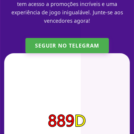
tem acesso a promoções incríveis e uma
experiência de jogo inigualável. Junte-se aos
vencedores agora!
SEGUIR NO TELEGRAM