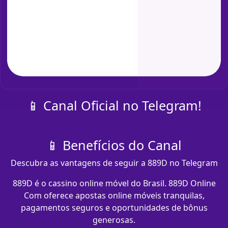
📱 Canal Oficial no Telegram!
📱 Benefícios do Canal
Descubra as vantagens de seguir a 889D no Telegram
889D é o cassino online móvel do Brasil. 889D Online
Com oferece apostas online móveis tranquilas,
pagamentos seguros e oportunidades de bônus
generosas.