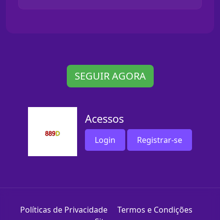
SEGUIR AGORA
Acessos
Login
Registrar-se
Políticas de Privacidade
Termos e Condições